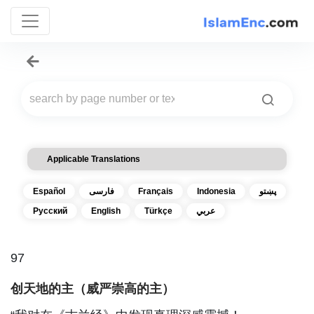
Applicable Translations
Español
فارسی
Français
Indonesia
پښتو
Русский
English
Türkçe
عربي
97
创天地的主（威严崇高的主）