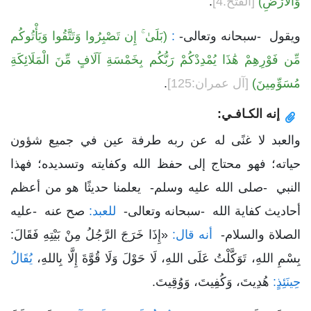
وَالْأَرْضِ)
[الفتح:4]
.
ويقول -سبحانه وتعالى-
:
(بَلَىٰ ۚ إِن تَصْبِرُوا وَتَتَّقُوا وَيَأْتُوكُم
مِّن فَوْرِهِمْ هَٰذَا يُمْدِدْكُمْ رَبُّكُم بِخَمْسَةِ آلَافٍ مِّنَ الْمَلَائِكَةِ
مُسَوِّمِينَ)
[آل عمران:125]
.
إنه الكـافـي:
والعبد لا غنًى له عن ربه طرفة عين في جميع شؤون
حياته؛ فهو محتاج إلى حفظ الله وكفايته وتسديده؛ فهذا
النبي -صلى الله عليه وسلم- يعلمنا حديثًا هو من أعظم
أحاديث كفاية الله -سبحانه وتعالى-
للعبد:
صح عنه -عليه
الصلاة والسلام-
أنه قال:
«إِذَا خَرَجَ الرَّجُلُ مِنْ بَيْتِهِ فَقَالَ:
بِسْمِ اللهِ، تَوَكَّلْتُ عَلَى اللهِ، لَا حَوْلَ وَلَا قُوَّةَ إِلَّا بِاللهِ،
يُقَالُ
حِينَئِذٍ:
هُدِيتَ، وَكُفِيتَ، وَوُقِيتَ.