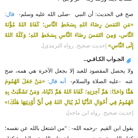
صح في الحديث: أن النبي -صلى الله عليه وسلم-
قال:
«مَنِ التَمَسَ رِضَاءَ اللهِ بِسَخَطِ النَّاس؛ كَفَاهُ اللهُ مُؤْنَةَ
النَّاس، وَمِنَ التَمَسَ رِضَاءَ النَّاسِ بِسَخَطِ اللهِ؛ وَكَلَهُ اللهُ
إِلَى النَّاسِ»
[حديث صحيح. رواه الترمذي]
.
الجـواب الكـافـي..
ولا يحصل المقصود للعبد إلا بجعل الآخرة هي همه، صح
عنه -عليه الصلاة والسلام-
أنه قال:
«مَنْ جَعَلَ الهُمُومَ
هَمًّا وَاحَدًا: هَمَّ آخِرَتِهِ؛ كَفَاهُ اللهُ هَمَّ دُنْيَاهُ، وَمَنْ تَشَعَّبَتْ بِهِ
الهُمُومُ فِي أَحْوَالِ الدُّنْيَا لَمْ يُبَالِ اللهُ فِي أَيِّ أَوْدِيَتِهَا هَلَكَ!»
[حديث صحيح. رواه ابن ماجه]
.
يقول ابن القيم -رحمه الله-
:
"من اشتغل بالله عن نفسه؛