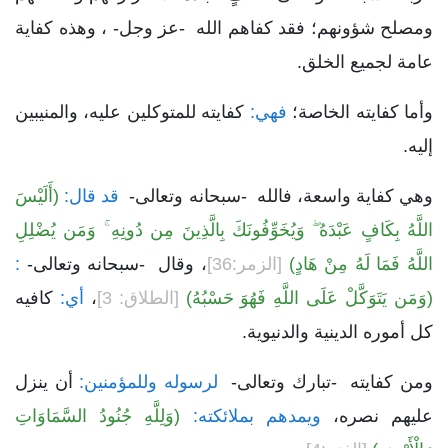
ومصلح شؤونهم؛ فقد كفاهم الله -عز وجل- ، وهذه كفاية
عامة لجميع الخلق.
وأما كفايته الخاصة؛
فهي:
كفايته للمتوكلين عليه، والمنيبين
إليه.
وهي كفاية واسعة، فالله -سبحانه وتعالى-
قد قال:
(أَلَيْسَ
اللَّهُ بِكَافٍ عَبْدَهُ ۖ وَيُخَوِّفُونَكَ بِالَّذِينَ مِن دُونِهِ ۚ وَمَن يُضْلِلِ
اللَّهُ فَمَا لَهُ مِنْ هَادٍ)
[الزمر:36]
، وقال -سبحانه وتعالى-
:
(وَمَن يَتَوَكَّلْ عَلَى اللَّهِ فَهُوَ حَسْبُهُ)
[الطلاق: 3]
،
أي:
كافيه
كل أموره الدينية والدنيوية.
ومن كفايته -تبارك وتعالى-
لرسوله وللمؤمنين:
أن ينزل
عليهم نصره،
ويمدهم بملائكته:
(وَلِلَّهِ جُنُودُ السَّمَاوَاتِ