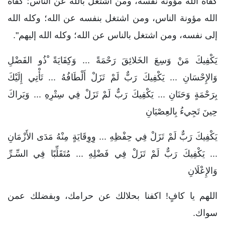
كفاه الله مؤونة نفسه، ومن اشتغل بالله عن الناس؛ كفاه
الله مؤونة الناس، ومن اشتغل بنفسه عن الله؛ وكله الله
إلى نفسه، ومن اشتغل بالناس عن الله؛ وكله الله إليهم".
يَكْفِيكَ مَنْ وَسِعَ الخَلائِقَ رَحْمَةً ... وَكِفَايَةً ْذُو الفَضْلِ
وَالإِحْسَانِ ... يَكْفِيكَ رَبٌّ لَمْ تَزَلْ أَلْطَافُهُ ... تَأْتِي إِلَيْكَ
بِرَحْمَةٍ وَحَنَانِ ... يَكْفِيكَ رَبٌّ لَمْ تَزَلْ فِي سِتْرِهِ ... وَيَراكَ
حِينَ تَجِيءُ بِالعِصْيَانِ
يَكْفِيكَ رَبٌّ لَمْ تَزَلْ فِي حِفْظِهِ ... وِوِقَايَةٍ مِنْهُ مَدَى الأَزْمَانِ
... يَكْفِيكَ رَبٌّ لَمْ تَزَلْ فِي فَضْلِهِ ... مُتَقَلِّبًا فِي السِّـرِّ
وَالإِعْلَانِ
اللهم يا كافٍ! اكفنا بحلالك عن حرامك، وبفضلك عمن
سواك.