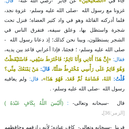
جاء في
«الصحيحين»
عن جابر -رضي الله عنه-
قال:
غزونا مع رسول الله -صلى الله عليه وسلم- غزوة نجد،
فلما أدركته القائلة وهو في واد كثير العضاه؛ فنزل تحت
شجرة واستظل بها، وعلق سيفه، فتفرق الناس في
الشجر يستظلون، وبينا نحن كذلك؛ إذ دعانا رسول الله -
صلى الله عليه وسلم- ؛ فجئنا، فإذا أعرابي قاعد بين يديه،
فقال:
«إِنَّ هَذَا أَتَانِي وَأَنَا نَائِمٌ؛ فَاخْتَرَطَ سَيْفِي، فَاسْتَيْقَظْتُ
وَهُوَ قَائِمٌ عَلَى رَأْسِي مُخْتَرِطٌ صَلْتًا،
قَالَ:
مَنْ يَمْنَعُكَ مِنِّي؟
قُلْتُ:
اللهُ، فَشَامَهُ ثُمَّ قَعَدَ، فَهُوَ هَذَا»
،
قال:
ولم يعاقبه
رسول الله -صلى الله عليه وسلم- .
قال -سبحانه وتعالى-
:
(أَلَيْسَ اللَّهُ بِكَافٍ عَبْدَهُ )
[الزمر:36]
.
فربنا -سبحانه وتعالى- كافٍ عباده؛ لأنه رازقهم وحافظهم