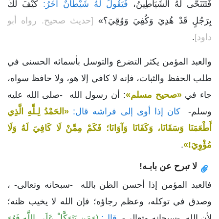
فَتَتَنَحَّى لَهُ الشَيَاطِينُ،
فَيَقُولُ لَهُ شَيْطَانٌ آخَرُ:
كَيْفَ لَكَ
بِرَجُلٍ قَدْ هُدِيَ وَكُفِيَ وَوُقِيَ؟»
[حديث صحيح. رواه أبو
داود]
.
والعبد المؤمن يكثر التضرع والتوسل بأسمائه الحسنى في
طلب الحفظ والثبات، فإنه لا كافي إلا هو، ولا حافظ سواه،
جاء في
«صحيح مسلم»
: أن رسول الله -صلى الله عليه
وسلم-
كان إذا أوى إلى فراشه قال:
«الحَمْدُ لِـلَّهِ الَّذِي
أَطْعَمَنَا وَسَقَانَا، وَكَفَانَا وَآوَانَا؛ فَكَمْ مِمَّنْ لَا كَافِيَ لَهُ وَلَا
مُؤْوِيَ!»
.
لا تبرح عن بابـه!
فالعبد المؤمن إذا أحسن الظن بالله -سبحانه وتعالى- ،
وصدق في توكله، وعظم رجاؤه؛ فإن الله لا يخيب ظنه؛
لأن الله -سبحانه وتعالى-
قال:
(وَمَن يَتَوَكَّلْ عَلَى اللَّهِ فَهُوَ