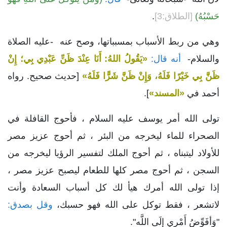
حَسْبُهُ)
[الطلاق:3]
.
وهي من ربط الأسباب بمسبباتها، وصح عنه -عليه الصلاة
والسلام-
أنه قال:
«يَقُولُ اللهُ: أَنَا عِنْدَ ظَنِّ عَبْدِي بِي؛ إِنْ
ظَنَّ بِي خَيْرًا فَلَهُ، وَإِنْ ظَنَّ شَرًّا فَلَهُ»
[حديث صحيح. رواه
أحمد في
«المسند»
].
تولى الله أمر يوسف عليه السلام ، فأحوج القافلة في
الصحراء للماء ليخرجه من البئر ، ثم أحوج عزيز مصر
للأولاد ليتبناه ، ثم أحوج الملك لتفسير الرؤيا ليخرجه من
السجن ، ثم أحوج مصر كلها للطعام ليصبح عزيز مصر ،
إذا تولى الله أمرك هيأ لك كل أسباب السعادة وأنت
لاتشعر ، فقط توكل على الله فهو حسبك،
وقل بصدق:
"وَأفَوِّضُ أَمْرِي إِلَى اللَّه".