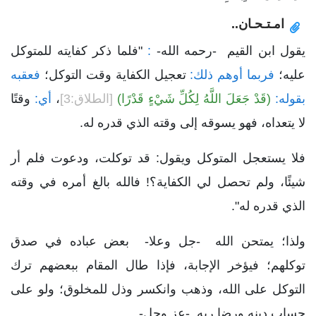
امـتـحـان..
يقول ابن القيم -رحمه الله-
:
"فلما ذكر كفايته للمتوكل
عليه؛
فربما أوهم ذلك:
تعجيل الكفاية وقت التوكل؛
فعقبه
بقوله:
(قَدْ جَعَلَ اللَّهُ لِكُلِّ شَيْءٍ قَدْرًا)
[الطلاق:3]
،
أي:
وقتًا
لا يتعداه، فهو يسوقه إلى وقته الذي قدره له.
فلا يستعجل المتوكل ويقول: قد توكلت، ودعوت فلم أر
شيئًا، ولم تحصل لي الكفاية؟! فالله بالغ أمره في وقته
الذي قدره له".
ولذا؛ يمتحن الله -جل وعلا- بعض عباده في صدق
توكلهم؛ فيؤخر الإجابة، فإذا طال المقام ببعضهم ترك
التوكل على الله، وذهب وانكسر وذل للمخلوق؛ ولو على
حساب دينه ورضا ربه -عز وجل- .