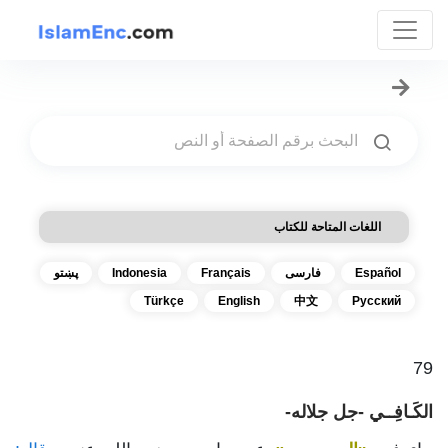
اللغات المتاحة للكتاب
Español
فارسی
Français
Indonesia
پښتو
Türkçe
English
中文
Русский
79
الكَـافِــي -جل جلاله-