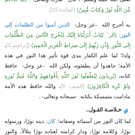
مِّنَ اللَّهِ نُورٌ وَكِتَابٌ مُّبِينٌ)
[المائدة:15]
.
به أخرج الله -عز وجل-
الذين آمنوا من الظلمات إلى
النور:
(الر ۚ كِتَابٌ أَنزَلْنَاهُ إِلَيْكَ لِتُخْرِجَ النَّاسَ مِنَ الظُّلُمَاتِ
إِلَى النُّورِ بِإِذْنِ رَبِّهِمْ إِلَىٰ صِرَاطِ الْعَزِيزِ الْحَمِيدِ)
[إبراهيم:1]
،
ولذا؛ لما علم الكفار مدى قوة تأثير هذا النور في هذه
الأمة؛ جاهدوا أن يطفئوه، ولكن الله -عز وجل- حافظ
كتابه،
(يُرِيدُونَ لِيُطْفِئُوا نُورَ اللَّهِ بِأَفْوَاهِهِمْ وَاللَّهُ مُتِمُّ نُورِهِ
وَلَوْ كَرِهَ الْكَافِرُونَ)
[الصف: 8]
، والله حافظ هذه الأمة
مادامت متمسكة بكتابه -سبحانه وتعالى- .
خـلاصـة القـول..
لما كان النور من أسمائه وصفاته؛
كان:
دينه نورًا، ورسوله
نورًا، وكلامه نورًا، ودار كرامته لعباده نورًا يتلألأ، والنور