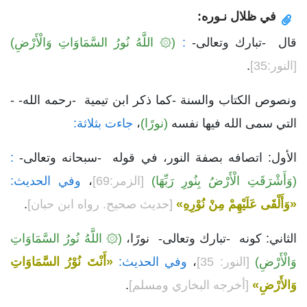
في ظلال نـوره:
قال -تبارك وتعالى-
:
(۞ اللَّهُ نُورُ السَّمَاوَاتِ وَالْأَرْضِ)
[النور:35]
.
ونصوص الكتاب والسنة -كما ذكر ابن تيمية -رحمه الله- -
التي سمى الله فيها نفسه
(نورًا)
،
جاءت بثلاثة:
الأول: اتصافه بصفة النور، في قوله -سبحانه وتعالى-
:
(وَأَشْرَقَتِ الْأَرْضُ بِنُورِ رَبِّهَا)
[الزمر:69]
،
وفي الحديث:
«وَأَلْقَى عَلَيْهِمْ مِنْ نُوْرِهِ»
[حديث صحيح. رواه ابن حبان]
.
الثاني: كونه -تبارك وتعالى- نورًا،
(۞ اللَّهُ نُورُ السَّمَاوَاتِ
وَالْأَرْضِ)
[النور: 35]
،
وفي الحديث:
«أَنْتَ نُوْرُ السَّمَاوَاتِ
وَالأَرْضِ»
[أخرجه البخاري ومسلم]
.