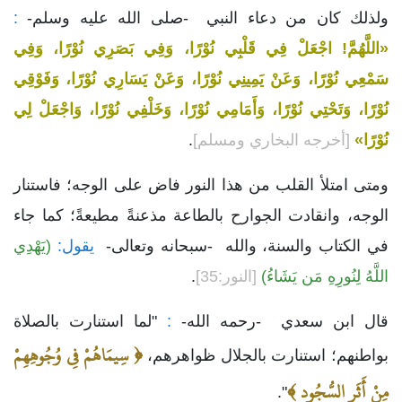
ولذلك كان من دعاء النبي -صلى الله عليه وسلم-
:
«اللَّهُمَّ! اجْعَلْ فِي قَلْبِي نُوْرًا، وَفِي بَصَرِي نُوْرًا، وَفِي
سَمْعِي نُوْرًا، وَعَنْ يَمِينِي نُوْرًا، وَعَنْ يَسَارِي نُوْرًا، وَفَوْقِي
نُوْرًا، وَتَحْتِي نُوْرًا، وَأَمَامِي نُوْرًا، وَخَلْفِي نُوْرًا، وَاجْعَلْ لِي
نُوْرًا»
[أخرجه البخاري ومسلم]
.
ومتى امتلأ القلب من هذا النور فاض على الوجه؛ فاستنار
الوجه، وانقادت الجوارح بالطاعة مذعنةً مطيعةً؛ كما جاء
في الكتاب والسنة، والله -سبحانه وتعالى-
يقول:
(يَهْدِي
اللَّهُ لِنُورِهِ مَن يَشَاءُ)
[النور:35]
.
قال ابن سعدي -رحمه الله-
:
"لما استنارت بالصلاة
﴿ سِيمَاهُمْ فِي وُجُوهِهِمْ
بواطنهم؛ استنارت بالجلال ظواهرهم، ‏
مِنْ أَثَرِ السُّجُود ﴾
".