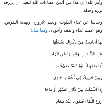
وأيم الله! إن هذا من أثمن عطاءات الله للعبد؛ أن يرزقه
نوره وهداه.
وحديثنا عن غذاء القلوب، ونعيم الأرواح، وبهجة النفوس،
وهو أعظم غذاء وأنفعه وأجوده،
وكما قيل:
لَهَا أَحَادِيثُ مِنْ ذِكْرَاكَ تَشْغَلُهَا
عَنِ الشَّـرَابِ وَتُلهِيـهَا عَنِ الزَّادِ
لَهَا بِوَجْهِـكَ نُوْرٌ تَسْتَـضِيْءُ بِهِ
وَمِنْ حَدِيثِكَ فِي أَعْقَابِهَا حَادِي
إِذَا اشْتَكَتْ مِنْ كَلَالِ السَّيْرِ أَوْعَدَهَا
رَوْحَ اللِّقَاءِ فَتَقْوَى عِنْدَ مِيعَادِ