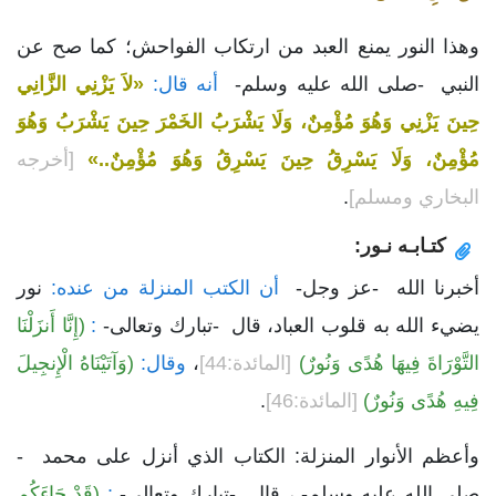
وهذا النور يمنع العبد من ارتكاب الفواحش؛ كما صح عن
النبي -صلى الله عليه وسلم-
أنه قال:
«لاَ يَزْنِي الزَّانِي
حِينَ يَزْنِي وَهُوَ مُؤْمِنٌ، وَلَا يَشْرَبُ الخَمْرَ حِينَ يَشْرَبُ وَهُوَ
مُؤْمِنٌ، وَلَا يَسْرِقُ حِينَ يَسْرِقُ وَهُوَ مُؤْمِنٌ..»
[أخرجه
البخاري ومسلم]
.
كتـابـه نـور:
أخبرنا الله -عز وجل-
أن الكتب المنزلة من عنده:
نور
يضيء الله به قلوب العباد، قال -تبارك وتعالى-
:
(إِنَّا أَنزَلْنَا
التَّوْرَاةَ فِيهَا هُدًى وَنُورٌ)
[المائدة:44]
،
وقال:
(وَآتَيْنَاهُ الْإِنجِيلَ
فِيهِ هُدًى وَنُورٌ)
[المائدة:46]
.
وأعظم الأنوار المنزلة: الكتاب الذي أنزل على محمد -
صلى الله عليه وسلم- ، قال -تبارك وتعالى-
:
(قَدْ جَاءَكُم