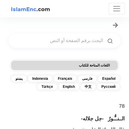
اللغات المتاحة للكتاب
Español
فارسی
Français
Indonesia
پښتو
Türkçe
English
中文
Русский
78
الــنــُّـورُ -جل جلاله-