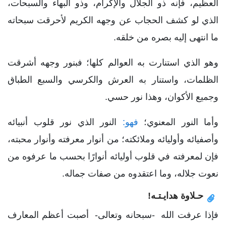
العظيم، فإنه ذو الجلال والإكرام، وذو البهاء والسبحات،
الذي لو كشف الحجاب عن وجهه الكريم لأحرقت سبحاته
ما انتهى إليه بصره من خلقه.
وهو الذي استنارت به العوالم كلها؛ فبنور وجهه أشرقت
الظلمات، واستنار به العرش والكرسي والسبع الطباق
وجميع الأكوان، وهذا نور حسي.
وأما النور المعنوي؛
فهو:
النور الذي نور قلوب أنبيائه
وأصفيائه وأوليائه وملائكته؛ من أنوار معرفته وأنوار محبته،
فإن لمعرفته في قلوب أوليائه أنوارًا بحسب ما عرفوه من
نعوت جلاله، وما اعتقدوه من صفات جماله.
حـلاوة هدايـتـه!
فإذا عرفت الله -سبحانه وتعالى- أصبت أعظم المعارف