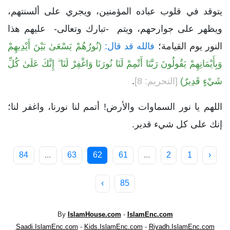
يتوقد في قلوب عباده المؤمنين، ويجري على ألسنتهم،
ويظهر على جوارحهم، ويتم -تبارك وتعالى- عليهم هذا
النور يوم القيامة؛
فالله قد قال:
(نُورُهُمْ يَسْعَىٰ بَيْنَ أَيْدِيهِمْ
وَبِأَيْمَانِهِمْ يَقُولُونَ رَبَّنَا أَتْمِمْ لَنَا نُورَنَا وَاغْفِرْ لَنَا ۖ إِنَّكَ عَلَىٰ كُلِّ
شَيْءٍ قَدِيرٌ)
[التحريم: 8]
.
اللهم يا نور السماوات والأرض! أتمم لنا نورنا، واغفر لنا؛
إنك على كل شيء قدير.
84
...
63
62
61
...
2
1
‹
›
85
By
IslamHouse.com
-
IslamEnc.com
Saadi.IslamEnc.com
-
Kids.IslamEnc.com
-
Riyadh.IslamEnc.com