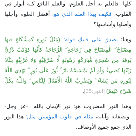
كلها؛ فالعلم به أجل العلوم، والعلم النافع كله أنوار في
القلوب،
فكيف بهذا العلم الذي هو:
أفضل العلوم وأجلها
وأصلها وأساسها؟
وهنا؛
يصدق على قلبك قوله:
(مَثَلُ نُورِهِ كَمِشْكَاةٍ فِيهَا
مِصْبَاحٌ ۖ الْمِصْبَاحُ فِي زُجَاجَةٍ ۖ الزُّجَاجَةُ كَأَنَّهَا كَوْكَبٌ دُرِّيٌّ
يُوقَدُ مِن شَجَرَةٍ مُّبَارَكَةٍ زَيْتُونَةٍ لَّا شَرْقِيَّةٍ وَلَا غَرْبِيَّةٍ يَكَادُ
زَيْتُهَا يُضِيءُ وَلَوْ لَمْ تَمْسَسْهُ نَارٌ ۚ نُّورٌ عَلَىٰ نُورٍ ۗ يَهْدِي اللَّهُ
لِنُورِهِ مَن يَشَاءُ ۚ وَيَضْرِبُ اللَّهُ الْأَمْثَالَ لِلنَّاسِ ۗ وَاللَّهُ بِكُلِّ
شَيْءٍ عَلِيمٌ)
[النور:35]
.
وهذا النور المضروب هو: نور الإيمان بالله -عز وجل-
وبصفاته وآياته،
مثله في قلوب المؤمنين مثل:
هذا النور
الذي جمع جميع الأوصاف.