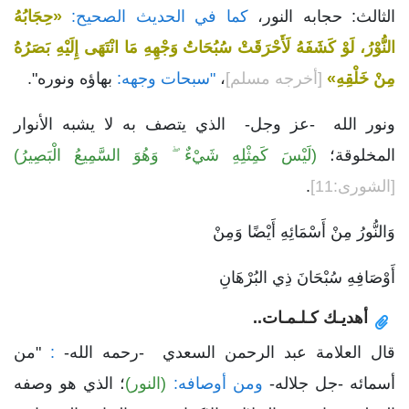
الثالث: حجابه النور،
كما في الحديث الصحيح:
«حِجَابُهُ
النُّوْرُ، لَوْ كَشَفَهُ لَأَحْرَقَتْ سُبُحَاتُ وَجْهِهِ مَا انْتَهَى إِلَيْهِ بَصَرُهُ
مِنْ خَلْقِهِ»
[أخرجه مسلم]
،
"سبحات وجهه:
بهاؤه ونوره".
ونور الله -عز وجل- الذي يتصف به لا يشبه الأنوار
المخلوقة؛
(لَيْسَ كَمِثْلِهِ شَيْءٌ ۖ وَهُوَ السَّمِيعُ الْبَصِيرُ)
[الشورى:11]
.
وَالنُّورُ مِنْ أَسْمَائِهِ أَيْضًا وَمِنْ
أَوْصَافِهِ سُبْحَانَ ذِي البُرْهَانِ
أهديـك كـلـمـات..
قال العلامة عبد الرحمن السعدي -رحمه الله-
:
"من
أسمائه -جل جلاله-
ومن أوصافه:
(النور)
؛ الذي هو وصفه