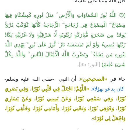
قال الله مُثنيًا على نفسه:
(۞ اللَّهُ نُورُ السَّمَاوَاتِ وَالْأَرْضِ ۚ مَثَلُ نُورِهِ كَمِشْكَاةٍ فِيهَا
مِصْبَاحٌ ۖ الْمِصْبَاحُ فِي زُجَاجَةٍ ۖ الزُّجَاجَةُ كَأَنَّهَا كَوْكَبٌ دُرِّيٌّ
يُوقَدُ مِن شَجَرَةٍ مُّبَارَكَةٍ زَيْتُونَةٍ لَّا شَرْقِيَّةٍ وَلَا غَرْبِيَّةٍ يَكَادُ
زَيْتُهَا يُضِيءُ وَلَوْ لَمْ تَمْسَسْهُ نَارٌ ۚ نُّورٌ عَلَىٰ نُورٍ ۗ يَهْدِي اللَّهُ
لِنُورِهِ مَن يَشَاءُ ۚ وَيَضْرِبُ اللَّهُ الْأَمْثَالَ لِلنَّاسِ ۗ وَاللَّهُ بِكُلِّ
شَيْءٍ عَلِيمٌ)
[النور: 35]
.
جاء في
«الصحيحين»
: أن النبي -صلى الله عليه وسلم-
كان يدعو بهؤلاء:
«اللَّهُمَّ! اجْعَلْ فِي قَلْبِي نُوْرًا، وَفِي بَصَرِي
نُوْرًا، وَفِي سَمْعِي نُوْرًا، وَعَنْ يَمِينِي نُوْرًا، وَعَنْ يَسَارِي
نُوْرًا، وَفَوْقِي نُوْرًا، وَتَحْتِي نُوْرًا، وَأَمَامِي نُوْرًا، وَخَلْفِي نُوْرًا،
وَاجْعَلْ لِي نُوْرًا»
.