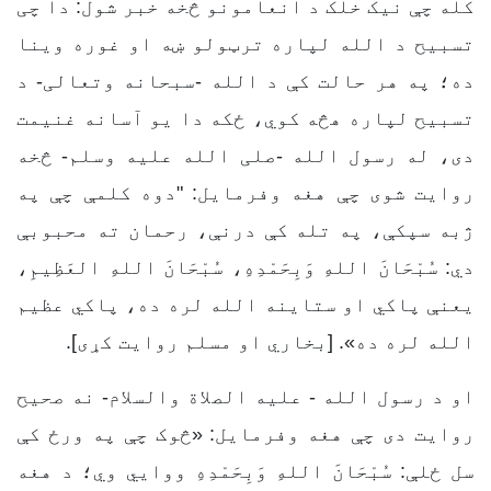
کله چې نیک خلک د انعامونو څخه خبر شول: دا چی
تسبیح د الله لپاره ترټولو ښه او غوره وینا
ده؛ په هر حالت کې د الله -سبحانه وتعالی- د
تسبیح لپاره هڅه کوي، ځکه دا یو آسانه غنیمت
دی، له رسول الله -صلی الله علیه وسلم- څخه
روایت شوی چې هغه وفرمایل: "دوه کلمې چې په
ژبه سپکې، په تله کې درنې، رحمان ته محبوبې
دي: سُبْحَانَ اللهِ وَبِحَمْدِهِ، سُبْحَانَ اللهِ العَظِيمِ،
یعنې پاکي او ستاینه الله لره ده، پاکي عظیم
الله لره ده». [بخاري او مسلم روايت کړی].
او د رسول الله - عليه الصلاة والسلام- نه صحیح
روایت دی چې هغه وفرمایل: «څوک چې په ورځ کې
سل ځلې: سُبْحَانَ اللهِ وَبِحَمْدِهِ ووايي وي؛ د هغه