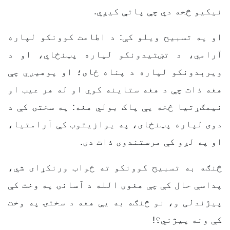
نیکیو څخه دي چې پاتې کیږي.
او په تسبیح ویلو کې: د اطاعت کوونکو لپاره
آرامي، د تښتیدونکو لپاره پټنځاي، او د
ویرېدونکو لپاره د پناه ځای؛ او پوهیږي چې
هغه ذات چې د هغه ستاینه کوي او له هر عیب او
نیمګړتیا څخه یې پاک بولي هغه: په سختۍ کې د
دوی لپاره پټنځای، په یوازیتوب کې آرامتیا،
او په لږو کې مرستندوی ذات دی.
څنګه به تسبیح کوونکو ته ځواب ورنکړای شي،
پداسې حال کې چې هغوی الله د آسانۍ په وخت کې
پیژندلی و، نو څنګه به یې هغه د سختۍ په وخت
کې ونه پیژني؟!