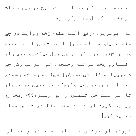
او هغه – تبارک و تعالی - د تسبیح وړ دی، د ذات
او صفات د کمال په لرلو سره.
له ابوهریره -رضي الله عنه- څخه روایت دی چې
هغه وویل: ما له رسول الله -صلی الله علیه
وسلم- څخه اوریدلي دي چې ویل یې: «يو مېږي له
انبیاوو څخه یو نبي وچیچه، نو امر یې وکړ چې
د مېږيانو کلی دې وسوځول شي؛ او وسوځول شوه،
بیا الله ورته وحې وکړه: د يو مېږي په چیچلو
تا یو ملت چې تسبیح وایي وسیزه؟!» [بخاري
روایت کړی- او دا د هغه لفظ دی - او مسلم
روایت کړی].
غرونه او مرغان د الله –سبحانه و تعالی-