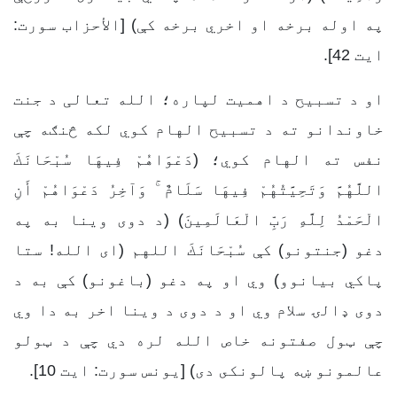
په اوله برخه او اخري برخه كې) [الأحزاب سورت:
ایت 42].
او د تسبیح د اهمیت لپاره؛ الله تعالی د جنت
خاوندانو ته د تسبیح الهام کوي لکه څنګه چې
نفس ته الهام کوي؛ (دَعْوَاهُمْ فِيهَا سُبْحَانَكَ
اللَّهُمَّ وَتَحِيَّتُهُمْ فِيهَا سَلَامٌ ۚ وَآخِرُ دَعْوَاهُمْ أَنِ
الْحَمْدُ لِلَّهِ رَبِّ الْعَالَمِينَ) (د دوى وینا به په
دغو (جنتونو) كې سُبْحَانَكَ اللهم (اى الله! ستا
پاكي بیانوو) وي او په دغو (باغونو) كې به د
دوى ډالۍ سلام وي او د دوى د وینا اخر به دا وي
چې ټول صفتونه خاص الله لره دي چې د ټولو
عالمونو ښه پالونكى دى) [يونس سورت: ایت 10].