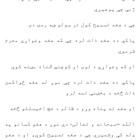
ژبې چې پوهیږې
چې د هغه تسبیح کول تر ټولو ښه رسۍ دی
پاکي ده هغه ذات لره چې که هغه وغواړي مجرم
شرموي
او که وغواړي د لوی او کوچني ګناه بښنه کوي
پاکي ده هغه ذات لره چې موږ له هغه ځواکمن
ذات څخه د بخښنې تمه لرو
او هغه ته پناه وړو د ظالم د غچ اخیستلو څخه
الله –سبحانه و تعالی- دې موږ د هغو کسانو په
ډله کې وشمیري چې د هغه تسبیح کوي، او د هغو