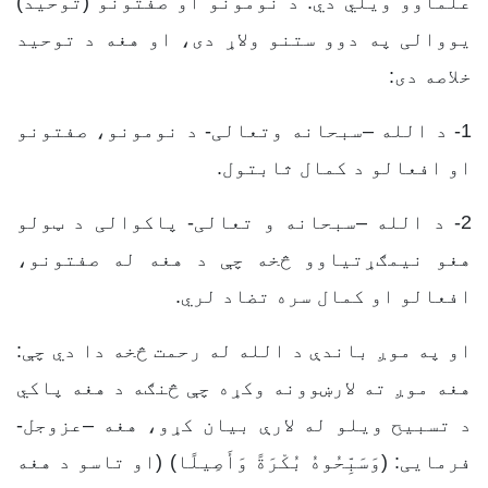
علماوو ویلي دي: د نومونو او صفتونو (توحید)
یووالی په دوو ستنو ولاړ دی، او هغه د توحید
خلاصه دی:
1- د الله –سبحانه وتعالی- د نومونو، صفتونو
او افعالو د کمال ثابتول.
2- د الله –سبحانه و تعالی- پاکوالی د ټولو
هغو نیمګړتیاوو څخه چې د هغه له صفتونو،
افعالو او کمال سره تضاد لري.
او په موږ باندې د الله له رحمت څخه دا دي چې:
هغه موږ ته لارښوونه وکړه چې څنګه د هغه پاکي
د تسبیح ویلو له لارې بیان کړو، هغه –عزوجل-
فرمایی: (وَسَبِّحُوهُ بُكْرَةً وَأَصِيلًا) (او تاسو د هغه