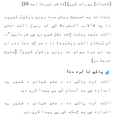
(كلمات) پورته كوي) [فاطر سورت: ایت 10].
بنده ته په تسبیح ویلو سره روزي ورکول کیږي،
دا په «الادب المفرد» کې له رسول الله -صلی
الله علیه وسلم- څخه نقل شوي دي چې فرمایي: "...
او سُبْحَانَ اللهِ وَبِحَمْدِهِ؛ دا د هر څه دعا ده، او
په دې سره ټولو ته روزي ورکول کیږي". [صحیح
حدیث دی]
پاکي تا لره ده!
الله لره پاکي ده د هغو شیانو د شمیر په
اندازه چې په آسمان کې یې پیدا کړي دي.
الله لره پاکي ده د هغو شیانو د شمیر په
اندازه چې په ځمکه کې یې پیدا کړي دي.