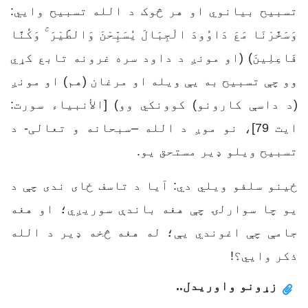
تسبیح بیانوي او هر څوک د الله تسبیح وایي:
وَسَخَّرْنَا مَعَ دَاوُودَ الْجِبَالَ يُسَبِّحْنَ وَالطَّيْرَ ۚ وَكُنَّا
فَاعِلِينَ) (او مونږ د داود سره غرونه تابع كړي
وو چې تسبیح به يې ویله او مرغان (هم) او مونږ
(د داسې كارونو) كوونكي وو) [الأنبياء سورت:
ایت 79]، نو موږ د الله –سبحانه و تعالی- د
تسبیح ویلو ډیر مستحق یو.
ځينو سلفو ويلي دي: آیا د تاسف ځای ندی چې د
یو چا سوارلۍ چې هغه باندې سوریږي؛ او هغه
جامې چې اغوندي یې؛ له هغه څخه ډیر د الله
ذکر وایي؟!
زړونو واوریدل..