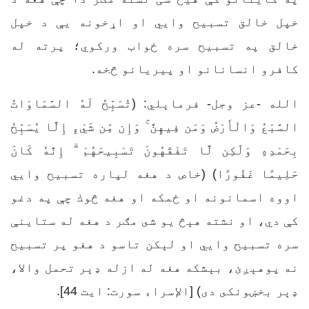
خپل خالق تسبیح وایي او اړخونه یې د خپل
خالق په تسبیح سره ځواب ورکوي؛ پرته له
کافرو انسانانو او پیریانو څخه.
الله -عز وجل- فرماېلي: (تُسَبِّحُ لَهُ السَّمَاوَاتُ
السَّبْعُ وَالْأَرْضُ وَمَن فِيهِنَّ ۚ وَإِن مِّن شَيْءٍ إِلَّا يُسَبِّحُ
بِحَمْدِهِ وَلَٰكِن لَّا تَفْقَهُونَ تَسْبِيحَهُمْ ۗ إِنَّهُ كَانَ
حَلِيمًا غَفُورًا) (خاص د هغه لپاره تسبیح وايي
اووه اسمانونه او ځمكه او هغه څوك چې په دغو
كې دي، او نشته هېڅ یو شى مګر د هغه له ستاینې
سره تسبیح وايي او لېكن تاسو د هغو پر تسبیح
نه پوهېږئ، بېشكه هغه له ازله ډېر تحمل والا،
ډېر بخښونكى دى) [الإسراء سورت: ایت 44].