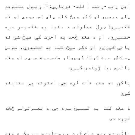
ابن رجب -رحمه الله- فرمايي: "او ټول عملونه
پاي مومي، او ذکر هیڅ کله پای نه مومي او نه
ختمیږي! ټول عملونه د دنیا په ختمیدو سره
ختمیږي، او د هغه څخه په آخرت کې هیڅ شی نه
پاتې کیږي، او ذکر هیڅ کله نه ختمیږي، مومن
په ذکر سره ژوند کوي، او هغه سره مري، او هغه
باندې بیا ژوندی کیږي.
پاکي ده هغه ذات لره چې امتونه یې ستاینه
کوي
د هغه ثنا په تسبیح سره چې د نعموتونو څخه
غوره دی
پاکي ده هغه ذات لره چې ستاینه یې وکړه هغه