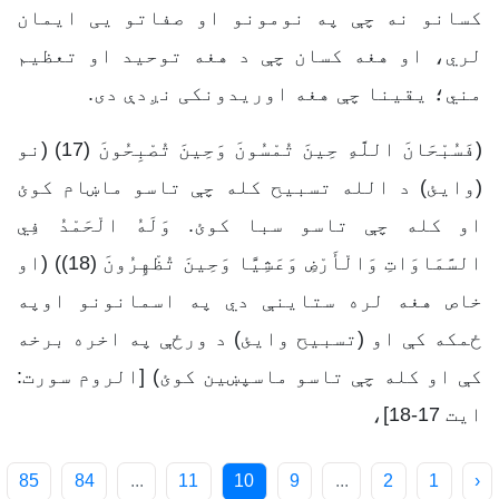
کسانو نه چې په نومونو او صفاتو یی ایمان
لري، او هغه کسان چې د هغه توحید او تعظیم
مني؛ یقینا چې هغه اوریدونکی نږدې دی.
(فَسُبْحَانَ اللَّهِ حِينَ تُمْسُونَ وَحِينَ تُصْبِحُونَ (17) (نو
(وايئ) د الله تسبیح كله چې تاسو ماښام كوئ
او كله چې تاسو سبا كوئ. وَلَهُ الْحَمْدُ فِي
السَّمَاوَاتِ وَالْأَرْضِ وَعَشِيًّا وَحِينَ تُظْهِرُونَ (18)) (او
خاص هغه لره ستاينې دي په اسمانونو اوپه
ځمكه كې او (تسبیح وايئ) د ورځې په اخره برخه
كې او كله چې تاسو ماسپښین كوئ) [الروم سورت:
ايت 17-18]،
85
84
...
11
10
9
...
2
1
‹