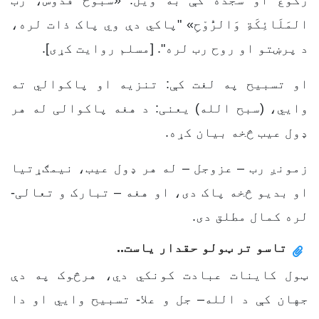
رکوع او سجده کې به ویل: «سُبُّوْحٌ قُدُّوْسٌ، رَبُّ
المَلَائِكَةِ وَالرُّوْحِ» "پاکي دې وي پاک ذات لره،
د پرښتو او روح رب لره". [مسلم روایت کړی].
او تسبیح په لغت کې: تنزیه او پاکوالي ته
وایي، (سبح الله) یعنی: د هغه پاکوالی له هر
ډول عیب څخه بیان کړه.
زمونږ رب – عزوجل – له هر ډول عیب، نیمګړتیا
او بدیو څخه پاک دی، او هغه – تبارک و تعالی-
لره کمال مطلق دی.
تاسو تر ټولو حقدار یاست..
ټول کاینات عبادت کونکي دي، هرڅوک په دې
جهان کې د الله– جل و علا- تسبیح وایي او دا