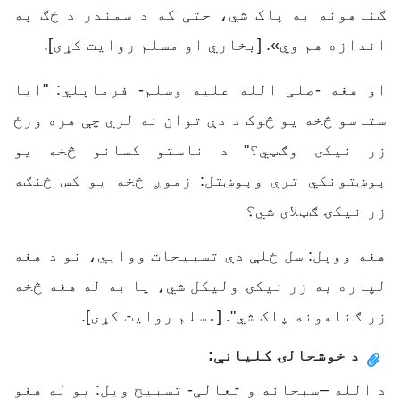
ګناهونه به پاک شي، حتی که د سمندر د ځګ په
اندازه هم وي». [بخاري او مسلم روایت کړی].
او هغه -صلی الله علیه وسلم- فرماېلي: "ایا
ستاسو څخه یو څوک د دې توان نه لري چې هره ورځ
زر نیکۍ وګټي؟" د ناستو کسانو څخه یو
پوښتونکي ترې وپوښتل: زموږ څخه یو کس څنګه
زر نیکۍ ګټلای شي؟
هغه ووېل: سل ځلې دې تسبیحات ووایي، نو د هغه
لپاره به زر نیکۍ ولیکل شي، یا به له هغه څخه
زر ګناهونه پاک شي". [مسلم روایت کړی].
د خوشحالۍ کليانې:
د الله –سبحانه و تعالی- تسبیح ویل: یو له هغو