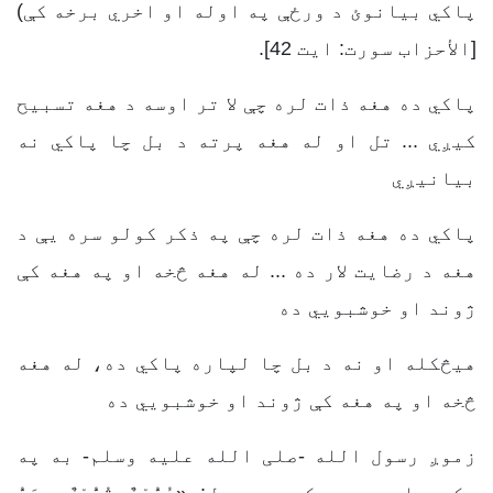
پاكي بیانوئ د ورځې په اوله او اخري برخه كې)
[الأحزاب سورت: ایت 42].
پاکي ده هغه ذات لره چې لا تر اوسه د هغه تسبیح
کیږي ... تل او له هغه پرته د بل چا پاکي نه
بیانیږي
پاکي ده هغه ذات لره چې په ذکر کولو سره یې د
هغه د رضایت لار ده ... له هغه څخه او په هغه کې
ژوند او خوشبویي ده
هيڅکله او نه د بل چا لپاره پاکي ده، له هغه
څخه او په هغه کې ژوند او خوشبویي ده
زموږ رسول الله -صلی الله علیه وسلم- به په