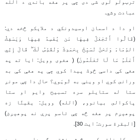
ترټولو لوی شی دی چې پر هغه باندې د الله
عبادت وشي.
او دا د اسمان اوسیدونکي د ملاېکو څخه دي:
(قَالُوا أَتَجْعَلُ فِيهَا مَن يُفْسِدُ فِيهَا وَيَسْفِكُ
الدِّمَاءَ وَنَحْنُ نُسَبِّحُ بِحَمْدِكَ وَنُقَدِّسُ لَكَ ۖ قَالَ إِنِّي
أَعْلَمُ مَا لَا تَعْلَمُونَ) ( هغوى وويل: ايا ته په
هغې كې داسې څوك پيدا كوې چې په هغې كې به
ورانى كوي او وينې به تُويَوي؟ حال دا چې مونږ
ستا له ستايلو سره تسبيح وايو او ستا
پاكوالى بيانوو، (الله) وويل: يقينًا زه
پوهېږم پر هغه څه چې تاسو پرې نه پوهېږئ)
[البقرة سورت: ایت 30].
په کایناتو کې هیڅ شی نشته مګر دا چې هغه د