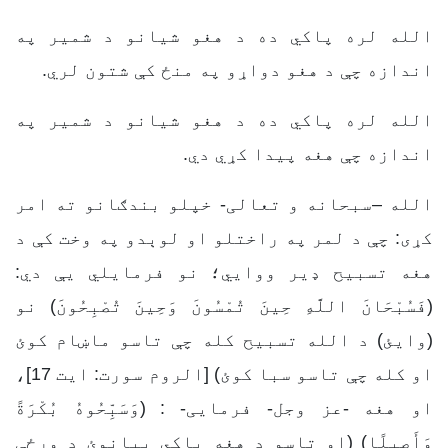
الله لره پاکي ده د هغو شیانو د شمیر په
اندازه چې د هغو دواړو په منځ کې شتون لري.
الله لره پاکي ده د هغو شیانو د شمیر په
اندازه چې هغه پیدا کړي دي.
الله –سبحانه و تعالی- خپلو بندګانو ته امر
کړی: چې د لمر په راختلو او لوېدو په وخت کې د
هغه تسبیح ډیر ووایي؛ نو فرمایلي یې دي:
(فَسُبْحَانَ اللَّهِ حِينَ تُمْسُونَ وَحِينَ تُصْبِحُونَ) نو
(وايئ) د الله تسبیح كله چې تاسو ماښام كوئ
او كله چې تاسو سبا كوئ) [الروم سورت: ایت 17]،
او هغه -عز وجل- فرمایی- : (وَسَبِّحُوهُ بُكْرَةً
وَأَصِيلًا) (او تاسو د هغه پاكي بیانوئ د ورځې