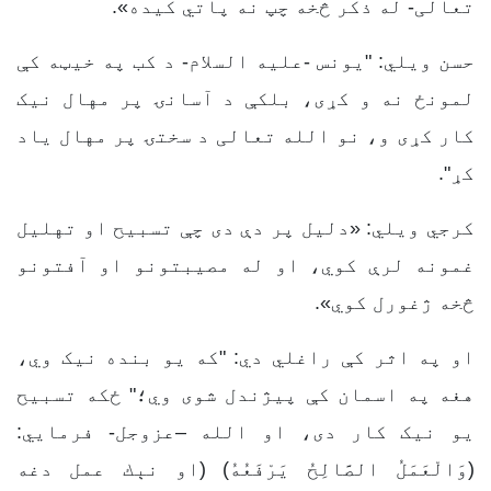
تعالی- له ذکر څخه چپ نه پاتي کیده».
حسن ویلي: "یونس -علیه السلام- د کب په خیټه کې
لمونځ نه و کړی، بلکې د آسانۍ پر مهال نیک
کار کړی و، نو الله تعالی د سختۍ پر مهال یاد
کړ".
کرجي ویلي: «دلیل پر دې دی چې تسبیح او تهلیل
غمونه لرې کوي، او له مصیبتونو او آفتونو
څخه ژغورل کوي».
او په اثر کې راغلي دي: "که یو بنده نیک وي،
هغه په اسمان کې پیژندل شوی وي؛" ځکه تسبیح
یو نیک کار دی، او الله –عزوجل- فرمایي:
(وَالْعَمَلُ الصَّالِحُ يَرْفَعُهُ) (او نېك عمل دغه