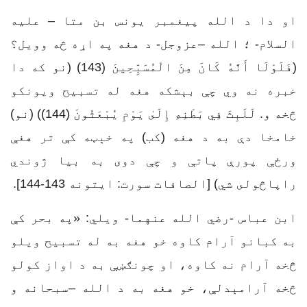
او دا د الله پیغمبر یونس بن متا – علیه
السلام- ؛ الله –عزوجل- د هغه په اړه څه وویل؟
(فَلَوْلَا أَنَّهُ كَانَ مِنَ الْمُسَبِّحِينَ (143) (نو كه دا
خبره نه وي چې بېشكه هغه له تسبیح ویونكو
څخه و. لَلَبِثَ فِي بَطْنِهِ إِلَىٰ يَوْمِ يُبْعَثُونَ (144)) (نو)
خامخا دې به د هغه (كب) په خېټه كې تر هغې
ورځې پورې پاتې و چې دوى به بیا ژوندي
راپاڅولى شي) [الصافات سورت: ایتونه 143-144].
ابن عباس -رضي الله عنهما- ویلي: «په بحر کې
به کبانو آرام کاوه خو هغه به له تسبیح ویلو
څخه آرام نه کاوه، او چونګښې به د اواز کولو
څخه آرامېدلې، خو هغه به د الله –سبحانه و