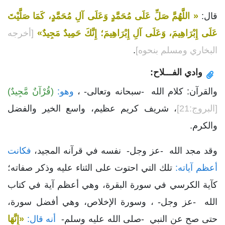
قال:
« اللَّهُمَّ صَلِّ عَلَى مُحَمَّدٍ وَعَلَى آلِ مُحَمَّدٍ، كَمَا صَلَّيْتَ
عَلَى إِبْرَاهِيمَ، وَعَلَى آلِ إِبْرَاهِيمَ؛ إِنَّكَ حَمِيدٌ مَجِيدٌ»
[أخرجه
البخاري ومسلم بنحوه]
.
وادي الفـــلاح:
والقرآن: كلام الله -سبحانه وتعالى- ،
وهو:
(قُرْآنٌ مَّجِيدٌ)
[البروج:21]
، شريف كريم عظيم، واسع الخير والفضل
والكرم.
وقد مجد الله -عز وجل- نفسه في قرآنه المجيد،
فكانت
أعظم آياته:
تلك التي احتوت على الثناء عليه وذكر صفاته؛
كآية الكرسي في سورة البقرة، وهي أعظم آية في كتاب
الله -عز وجل- ، وسورة الإخلاص، وهي أفضل سورة،
حتى صح عن النبي -صلى الله عليه وسلم-
أنه قال:
«إِنَّهَا