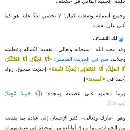
حلمه، الحكيم الكامل في حكمته..
وجميع أسمائه وصفاته كمال؛ لا نحصي ثناءً عليه هو كما
أثنى على نفسه.
لك الثـنــاء..
وقد مجـد الله -سبحانه وتعالى- نفسه؛ لكماله وعظمته
وجلاله،
صح في الحديث القدسي:
«أَنَا الجَبَّارُ، أَنَا المُتَكَبِّرُ،
أَنَا المَلِكُ، أَنَا المُتَعَالِي؛ يُمَجِّدُ نَفْسَهُ»
[حديث صحيح. رواه
أحمد في
«المسند»
].
وربنا محمود على عظمته ومجده:
(إِنَّهُ حَمِيدٌ مَّجِيدٌ)
[هود:73]
.
وهو -تبارك وتعالى- كثير الإحسان إلى عباده بما يفيضه
من الخيرات، وما يرزق أولياءه من تمجيده في عبوديتهم له