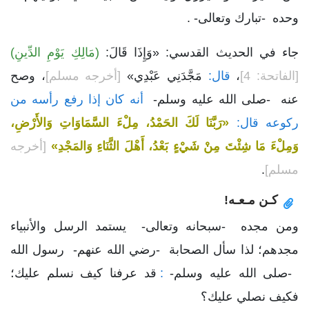
وحده -تبارك وتعالى- .
جاء في الحديث القدسي: «وَإِذَا قَالَ:
(مَالِكِ يَوْمِ الدِّينِ)
[الفاتحة: 4]
،
قال:
مَجَّدَنِي عَبْدِي»
[أخرجه مسلم]
، وصح
عنه -صلى الله عليه وسلم-
أنه كان إذا رفع رأسه من
ركوعه قال:
«رَبَّنَا لَكَ الحَمْدُ، مِلْءَ السَّمَاوَاتِ وَالأَرْضِ،
وَمِلْءَ مَا شِئْتَ مِنْ شَيْءٍ بَعْدُ، أَهْلَ الثَّنَاءِ وَالمَجْدِ»
[أخرجه
مسلم]
.
كـن مـعـه!
ومن مجده -سبحانه وتعالى- يستمد الرسل والأنبياء
مجدهم؛ لذا سأل الصحابة -رضي الله عنهم- رسول الله
-صلى الله عليه وسلم-
:
قد عرفنا كيف نسلم عليك؛
فكيف نصلي عليك؟