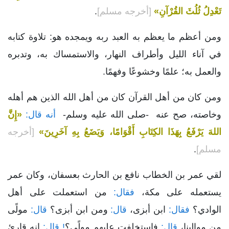
تَعْدِلُ ثُلُثَ القُرْآنِ»
[أخرجه مسلم]
.
ومن أعظم ما يعظم به العبد ربه ويمجده هو: تلاوة كتابه
في آناء الليل وأطراف النهار، والاستمساك به، وتدبره
والعمل به؛ علمًا وخشوعًا وفهمًا.
ومن كان من أهل القرآن كان من أهل الله الذين هم أهله
وخاصته، صح عنه -صلى الله عليه وسلم-
أنه قال:
«إِنَّ
اللهَ يَرْفَعُ بِهَذَا الكِتَابِ أَقْوَامًا، وَيَضَعُ بِهِ آخَرِينَ»
[أخرجه
مسلم]
.
لقي عمر بن الخطاب نافع بن الحارث بعسفان، وكان عمر
يستعمله على مكة،
فقال:
من استعملت على أهل
الوادي؟
فقال:
ابن أبزى،
قال:
ومن ابن أبزى؟
قال:
مولًى
من موالينا،
قال:
فاستخلفت عليهم مولًى؟
! قال:
إنه قارئ