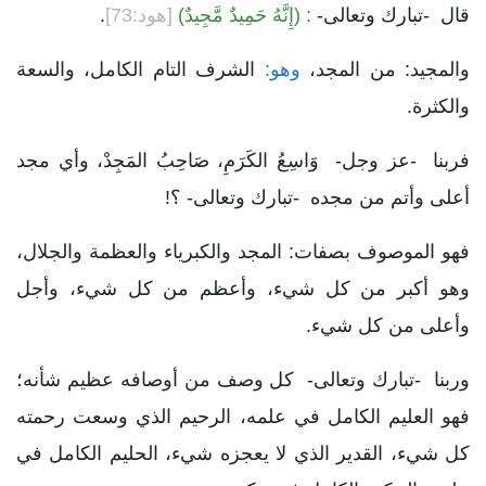
قال -تبارك وتعالى-
:
(إِنَّهُ حَمِيدٌ مَّجِيدٌ)
[هود:73]
.
والمجيد: من المجد،
وهو:
الشرف التام الكامل، والسعة
والكثرة.
فربنا -عز وجل- وَاسِعُ الكَرَمِ، صَاحِبُ المَجِدْ، وأي مجد
أعلى وأتم من مجده -تبارك وتعالى- ؟!
فهو الموصوف بصفات: المجد والكبرياء والعظمة والجلال،
وهو أكبر من كل شيء، وأعظم من كل شيء، وأجل
وأعلى من كل شيء.
وربنا -تبارك وتعالى- كل وصف من أوصافه عظيم شأنه؛
فهو العليم الكامل في علمه، الرحيم الذي وسعت رحمته
كل شيء، القدير الذي لا يعجزه شيء، الحليم الكامل في