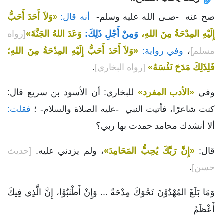
صح عنه -صلى الله عليه وسلم-
أنه قال:
«وَلاَ أَحَدَ أَحَبُّ
إِلَيْهِ المِدْحَةُ مِنَ اللهِ،
وَمِنْ أَجْلِ ذَلِكَ:
وَعَدَ اللهُ الجَنَّةَ»
[رواه
مسلم]
،
وفي رواية:
«وَلاَ أَحَدَ أَحَبُّ إِلَيْهِ المِدْحَةُ مِنَ اللهِ؛
فَلِذَلِكَ مَدَحَ نَفْسَهُ»
[رواه البخاري]
.
وفي
«الأدب المفرد»
للبخاري: أن الأسود بن سريع قال:
كنت شاعرًا، فأتيت النبي -عليه الصلاة والسلام- ؛
فقلت:
ألا أنشدك محامد حمدت بها ربي؟
قال:
«إِنَّ رَبَّكَ يُحِبُّ المَحَامِدَ»
، ولم يزدني عليه.
[حديث
حسن]
.
وَمَا بَلَغَ المُهْدُوْنَ نَحْوَكَ مِدْحَةً ... وَإِنْ أَطْنَبُوْا، إِنَّ الَّذِي فِيكَ
أَعْظَمُ