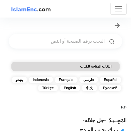
اللغات المتاحة للكتاب
Español
فارسی
Français
Indonesia
پښتو
Türkçe
English
中文
Русский
59
المَجِــيـدُ -جل جلاله-
ربـك يحـب المـدح..