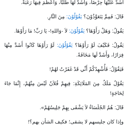
أَشَدَّ عَلَيْهَا حِرْصًا، وَأَشَدَّ لَهَا طَلَبًا، وَأَعْظَمَ فِيهَا رَغْبَةً.
قَالَ: فَمِمَّ يَتَعَوَّذُوْنَ؟
يَقُوْلُوْنَ:
مِنَ النَّارِ.
يَقُولُ: وَهَلْ رَأَوْهَا؟
يَقُوْلُوْنَ:
لاَ -وَاللهِ!- يَا رَبِّ! مَا رَأَوْهَا.
يَقُولُ: فَكَيْفَ لَوْ رَأَوْهَا؟
يَقُوْلُوْنَ:
لَوْ رَأَوْهَا كَانُوا أَشَدَّ مِنْهَا
فِرَارًا، وَأَشَدَّ لَها مَخَافَةً.
فَيَقُوْلُ: فَأُشْهِدُكُمْ أَنِّي قَدْ غَفَرْتُ لهُمْ!
يَقُوْلُ مَلَكٌ مِنَ المَلَائِكَةِ: فِيهِمْ فُلاَنٌ لَيْسَ مِنْهُمْ، إِنَّمَا جَاءَ
لِحَاجَةٍ!
قَالَ: هُمُ الجُلَسَاءُ لاَ يَشْقَى بِهِمْ جَلِيسُهُمْ».
وإذا كان جليسهم لا يشقى؛ فكيف الشأن بهم؟!