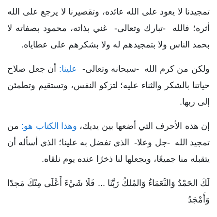
تمجيدنا لا يعود على الله عائده، وتقصيرنا لا يرجع على الله
أثره؛ فالله -تبارك وتعالى- غني بذاته، محمود بصفاته لا
بحمد الناس ولا بتمجيدهم له ولا بشكرهم على عطاياه.
ولكن من كرم الله -سبحانه وتعالى-
علينا:
أن جعل صلاح
حياتنا بالشكر والثناء عليه؛ لتزكو النفس، وتستقيم وتطمئن
إلى ربها.
إن هذه الأحرف التي أضعها بين يديك،
وهذا الكتاب هو:
من
تمجيد الله -جل وعلا- الذي تفضل به علينا؛ الذي أسأله أن
يتقبله منا جميعًا، ويجعلها لنا ذخرًا عنده يوم نلقاه.
لَكَ الحَمْدُ وَالنَّعَمَاءُ وَالمُلكُ رَبَّنَا ... فَلَا شَيْءَ أَعْلَى مِنْكَ مَجدًا
وَأَمْجَدُ