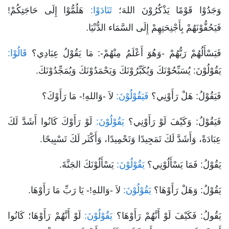
وَجَدُوْا قَوْمًا يَذْكُرُوْنَ اللهَ؛
تَنَادَوْا:
هَلُمُّوْا إِلَى حَاجَتِكُمْ!
فَيَحُفُّوْنَهُمْ بِأَجْنِحَتِهِمْ إِلَى السَّمَاء الدُّنْيَا.
فَيَسْأَلُهُمْ رَبُّهُمْ -وَهُوَ أَعْلَمُ مِنْهُمْ-: مَا يَقُوْلُ عِبَادِي؟
قَالُوْا:
يَقُوْلُوْنَ: يُسَبِّحُوْنَكَ وَيُكَبِّرُوْنَكَ وَيَحْمَدُوْنَكَ وَيُمَجِّدُوْنَكَ.
فَيَقُوْلُ: هَلْ رَأَوْنِي؟
فَيَقُوْلُوْنَ:
لاَ -وَاللهِ!- مَا رَأَوْكَ؟
فَيَقُوْلُ: وَكَيْفَ لَوْ رَأَوْنِي؟
يَقُوْلُوْنَ:
لَوْ رَأَوْكَ كَانُوا أَشَدَّ لَكَ
عِبَادَةً، وَأَشَدَّ لَكَ تَمَجِيدًا وَتَحْمِيدًا، وَأَكْثَر لَكَ تَسْبِيحًا.
يَقُوْلُ: فَمَا يَسْأَلُوْنِي؟
يَقُوْلُوْنَ:
يَسْأَلُوْنَكَ الجَنَّةَ.
يَقُوْلُ: وَهَلْ رَأَوْهَا؟
يَقُوْلُوْنَ:
لاَ -وَاللهِ!- يَا رَبِّ مَا رَأَوْهَا.
يَقُولُ: فَكَيْفَ لَوْ أَنَّهُمْ رَأَوْهَا؟
يَقُوْلُوْنَ:
لَوْ أَنَّهُمْ رَأَوْهَا؛ كَانُوا