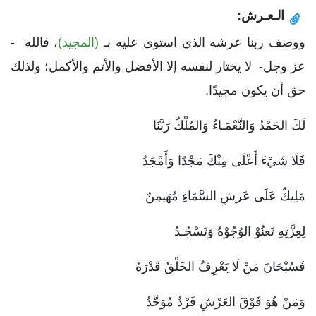
الـعـرش:
ووصف ربنا عرشه الذي استوى عليه بـ
(المجيد)
، فالله -
عز وجل- لا يختار لنفسه إلا الأفضل والأتم والأكمل؛ ولذلك
حق أن يكون مجيدًا.
لَكَ الحَمْدُ وَالنَّعْمَـاءُ وَالمُلْكُ رَبَّنَا
فَلَا شَيْءَ أَعْلَى مِنْكَ مَجْدًا وَأَمْجَدُ
مَلِيكٌ عَلَى عَرشِ السَّمَاءِ مُهَيمِنٌ
لِعِزَّتِهِ تَعنُوْ الوُجُوْهُ وَتَسْجُـدُ
فَسُبْحَانَ مَنْ لَا يَعْرِفُ الخَلْقُ قَدْرَهُ
وَمَنْ هُوَ فَوْقَ العَرْشِ فَرْدٌ مُوَحَّدُ