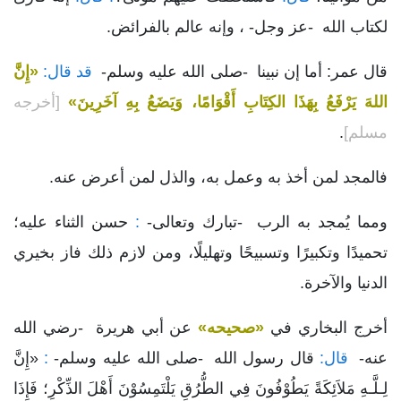
لكتاب الله -عز وجل- ، وإنه عالم بالفرائض.
قال عمر: أما إن نبينا -صلى الله عليه وسلم-
قد قال:
«إِنَّ
اللهَ يَرْفَعُ بِهَذَا الكِتَابِ أَقْوَامًا، وَيَضَعُ بِهِ آخَرِينَ»
[أخرجه
مسلم]
.
فالمجد لمن أخذ به وعمل به، والذل لمن أعرض عنه.
ومما يُمجد به الرب -تبارك وتعالى-
:
حسن الثناء عليه؛
تحميدًا وتكبيرًا وتسبيحًا وتهليلًا، ومن لازم ذلك فاز بخيري
الدنيا والآخرة.
أخرج البخاري في
«صحيحه»
عن أبي هريرة -رضي الله
عنه-
قال:
قال رسول الله -صلى الله عليه وسلم-
:
«إِنَّ
لِـلَّـهِ مَلاَئِكَةً يَطُوْفُونَ فِي الطُّرُقِ يَلْتَمِسُوْنَ أَهْلَ الذِّكْرِ؛ فَإِذَا