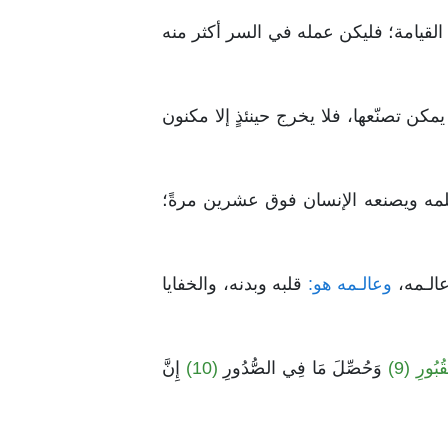
قيامة؛ فليكن عمله في السر أكثر منه
كن تصنّعها، فلا يخرج حينئذٍ إلا مكنون
لمه ويصنعه الإنسان فوق عشرين مرةً؛
الـمه،
وعالـمه هو:
قلبه وبدنه، والخفايا
بُورِ (9)
وَحُصِّلَ مَا فِي الصُّدُورِ
(10)
إِنَّ