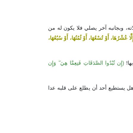
اته، وبجانبه آخر يصلي فلا يكون له من
لَّا عُشْرُهَا، أَوْ تُسْعُهَا، أَوْ ثُمُنُهَا، أَوْ سُبُعُهَا،
ها!
(إِن تُبْدُوا الصَّدَقَاتِ فَنِعِمَّا هِيَ ۖ وَإِن
هل يستطيع أحد أن يطلع على قلبه عدا