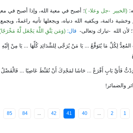
ه:
(الخبير -جل وعلا- )
؛ أصبح في معية الله، وإذا أصبح في معي
خشية دائمة، ويكفيه الله دنياه، ويجعلها تأتيه راغمةً، ويجم
لأن الله -تبارك وتعالى-
قال:
(وَمَن يَتَّقِ اللَّهَ يَجْعَل لَّهُ مَخْرَجًا)
ُعِدُّ لِكُلِّ مَا يُتَوَقَّعُ ... يَا مَنْ يُرَجَّى لِلشَّدَائِدِ كُلِّهَا ... يَا مِنْ إِ
دْتُّ فَأَيَّ بَابٍ أَقْرَعُ ... حَاشَا لمَجْدِكَ أَنْ تُقَنِّطَ عَاصِيًا ... فَالْفَضْلُ
ائر والضمائر!
85
84
...
42
41
40
...
2
1