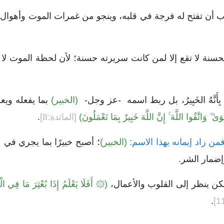
أن تفتح له فرجة في قلبه، وينجو من غمرات الموت وأهوال ال
حسنة لا تقع إلا لمن كانت سريرته حسنة؛ لأن لحظة الموت لا يم
هِ بِأَنَّهُ الخَبِيرُ، بل ربط اسمه -عز وجل-
(الخبير)
بما يفعله ويع
ىٰ ۖ وَاتَّقُوا اللَّهَ ۚ إِنَّ اللَّهَ خَبِيرٌ بِمَا تَعْمَلُونَ)
[المائدة:8]
.
ن زاد إيمانه بهذا الاسم:
(الخبير)
؛ أصبح خبيرًا بما يجري في ع
إضمار الشر.
كن ينظر إلى القلوب والأعمال،
(۞ أَفَلَا يَعْلَمُ إِذَا بُعْثِرَ مَا فِي الْقُ
.