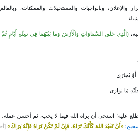
ار والإعلان، وبالواجبات والمستحيلات والممكنات، وبالعال
ياء.
ليه،
(الَّذِي خَلَقَ السَّمَاوَاتِ وَالْأَرْضَ وَمَا بَيْنَهُمَا فِي سِتَّةِ أَيَّامٍ ثُمّ
 أَوْ يُجَارَى
َيْهِ مَا تَوَارَى
لع عليه؛ استحى أن يراه الله فيما لا يحب، ثم أحسن عمله،
حيح:
«أَنْ تَعْبُدَ اللهَ كَأَنَّكَ تَرَاهُ، فَإِنْ لَمْ تَكُنْ تَرَاهُ فَإِنَّهُ يَرَاكَ»
[أخ