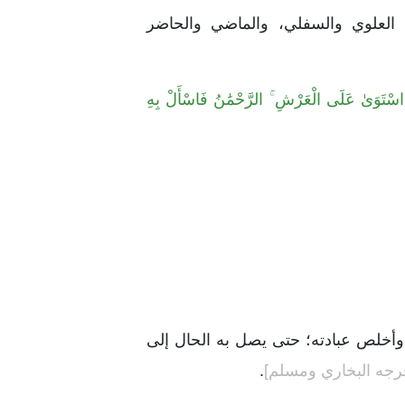
م العلوي والسفلي، والماضي والحاضر
َ اسْتَوَىٰ عَلَى الْعَرْشِ ۚ الرَّحْمَٰنُ فَاسْأَلْ بِهِ
 وأخلص عبادته؛ حتى يصل به الحال إلى
رجه البخاري ومسلم]
.