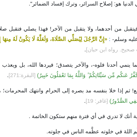
لدنيا هو: إصلاح السرائر، وترك إفساد الضمائر".
 فيتقبل من أحدهما، ولا يتقبل من الآخر! فهذا يصلي فتقبل صل
عليه وسلم-
:
«إِنَّ الرَّجُلَ لِيُصَلِّي الصَّلَاةَ، وَلَعَلَّهُ لَا يَكُونُ لَهُ مِنهَا إِ
صحيح. رواه ابن حبان]
.
كما ينمي أحدنا فلوه-، والآخر يتصدق؛ فيردها الله، بل ويعذب ب
كَفِّرُ عَنكُم مِّن سَيِّئَاتِكُمْ ۗ وَاللَّهُ بِمَا تَعْمَلُونَ خَبِيرٌ)
[البقرة:271]
.
! ثم إذا خلا بنفسه مد بصره إلى الحرام وانتهك المحرمات؛ 
تُخْفِي الصُّدُورُ)
[غافر: 19]
.
أنك لا تدري في أي فترة منهم ستكون الخاتمة .
 اللهَ في خلوته عظَّمه الناس في جلوته.