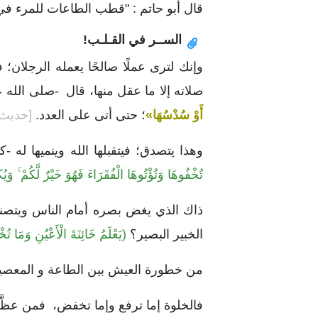
قال أبو حاتم : "قطب الطاعات للمرء في ا
الســر في القـلـب!
وإنك لترى عملًا صالحًا يعمله الرجلان؛
صلاته إلا ما عقل منها، قال -صلى الله 
أَوْ سُدْسُهَا»
؛ حتى أتى على العدد.
[حديث 
وهذا يتصدق؛ فيتقبلها الله وينميها له -
تُخْفُوهَا وَتُؤْتُوهَا الْفُقَرَاءَ فَهُوَ خَيْرٌ لَّكُمْ ۚ وَيُ
ذاك الذي يغض بصره أمام الناس ويتصنع
الخبير البصير؟
(يَعْلَمُ خَائِنَةَ الْأَعْيُنِ وَمَا 
من خطورة العيش بين الطاعة و المعصية 
فالخلوة إما ترفع وإما تخفض، فمن عظَّم