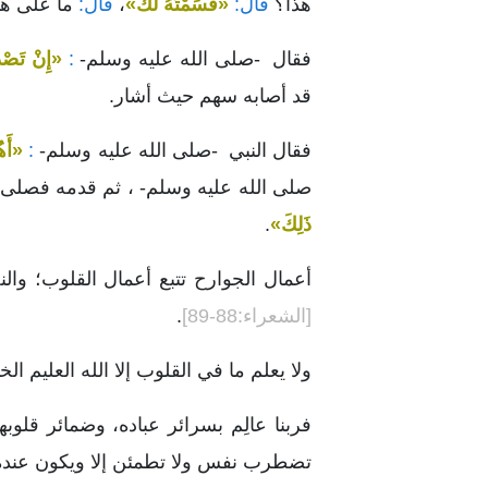
هذا؟
قال:
«قَسَمْتُهُ لَكَ»
،
قال:
ما على هذا
فقال -صلى الله عليه وسلم-
:
«إِنْ تَصْد
قد أصابه سهم حيث أشار.
فقال النبي -صلى الله عليه وسلم-
:
«أَه
صلى الله عليه وسلم- ، ثم قدمه فصلى 
ذَلِكَ»
.
أعمال الجوارح تتبع أعمال القلوب؛ وال
[الشعراء:88-89]
.
ولا يعلم ما في القلوب إلا الله العليم الخ
فربنا عالِم بسرائر عباده، وضمائر قلوب
تضطرب نفس ولا تطمئن إلا ويكون عنده 