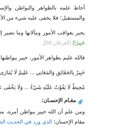
أحاط علمه بالظواهر والبواطن والإسر
والمستقبل؛ فلا يخفى عليه شيء من الأش
يخبر بعواقب الأمور ومآلاتها وما تصير إ
خَبِيرًا)
[الفرقان:59]
.
فالله عليم بظواهر الأمور، خبير ببواطنها.
خَبِيرٌ بِالحَقَائِقِ وَالمَعَانِي ... عَلِيمٌ لَا يُمَارَى
مُحِيطٌ لَا يَفُوْتُ عَلَيْهِ شَيْءٌ ... وَلَا يَخْفَى عَل
مقـام الإحسـان:
ومن علم أن الله خبير ببواطن أمره، مط
مقام الإحسان؛
الذي ورد في الحديث الص