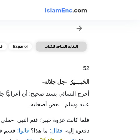
اللغات المتاحة للكتاب
Español
فا
52
الخَبــِــيرُ -جل جلاله-
أخرج النسائي بسند صحيح: أن أعرابيًّا جا
عليه وسلم- بعض أصحابه.
فلما كانت غزوة خيبر؛ غنم النبي -صلى
دفعوه إليه،
فقال:
ما هذا؟
قالوا:
قسم قسم