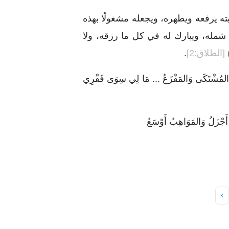
ته يرفعه ويطهره، ويجعله مشغولًا بهذه
ع شمله، ويبارك له في كل ما رزقه، ولا
[الطلاق:2]
.
لَيْهِ المُشْتَكَى وَالمَفْزَعُ ... مَا لِي سِوَى فَقْرِي
 أَجْزَلُ وَالمَوَاهِبُ أَوْسَعُ
›