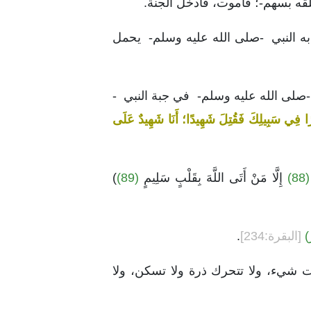
لقه بسهم-؛ فأموت، فأدخل الجنة.
تي به النبي -صلى الله عليه وسلم- يحمل
 -صلى الله عليه وسلم- في جبة النبي -
رًا فِي سَبِيلِكَ فَقُتِلَ شَهِيدًا؛ أَنَا شَهِيدٌ عَلَى
)
إِلَّا مَنْ أَتَى اللَّهَ بِقَلْبٍ سَلِيمٍ
(89)
)
ٌ)
[البقرة:234]
.
كوت شيء، ولا تتحرك ذرة ولا تسكن، ولا