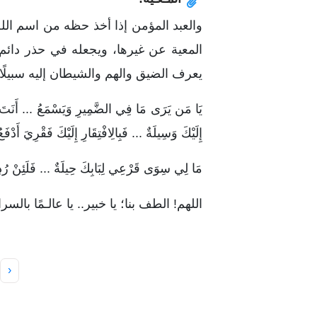
والعبد المؤمن إذا أخذ حظه من اسم الل
المعية عن غيرها، ويجعله في حذر دائم و
يعرف الضيق والهم والشيطان إليه سبيلًا؛ 
يَا مَن يَرَى مَا فِي الضَّمِيرِ وَيَسْمَعُ ... أَنَتَ الم
إِلَيْكَ وَسِيلَةٌ ... فَبِالِافْتِقَارِ إِلَيْكَ فَقْرِيَ أَدْفَعُ
مَا لِي سِوَى قَرْعِي لِبَابِكَ حِيلَةٌ ... فَلَئِنْ رُدِ
اللهم! الطف بنا؛ يا خبير.. يا عالـمًا بالسر
‹