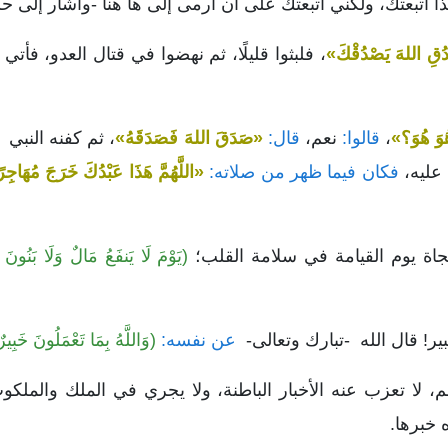
 اتبعتك، ولكني اتبعتك على أن أرمى إلى ها هنا -وأشار إلى ح
ُقِ اللهَ يَصْدُقْكَ»
، فلبثوا قليلًا، ثم نهضوا في قتال العدو، فأ
ُوَ هُوَ؟»
،
قالوا:
نعم،
قال:
«صَدَقَ اللهَ فَصَدَقَهُ»
، ثم كفنه النبي
عليه،
فكان فيما ظهر من صلاته:
«اللَّهُمَّ هَذَا عَبْدُكَ خَرَجَ مُهَاجِ
نجاة يوم القيامة في سلامة القلب؛
(يَوْمَ لَا يَنفَعُ مَالٌ وَلَا بَنُونَ (88
بير! قال الله -تبارك وتعالى-
عن نفسه:
(وَاللَّهُ بِمَا تَعْمَلُونَ خَبِير
هم، لا تعزب عنه الأخبار الباطنة، ولا يجري في الملك والمل
خبرها.