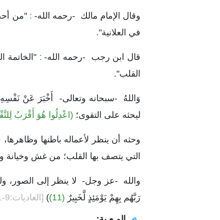
وقال الإمام مالك -رحمه الله-
:
"من أحب 
في العلانية".
قال ابن رجب -رحمه الله-
:
"الخاتمة ال
القلب".
وَاللهُ -سبحانه وتعالى- أَخْبَرَ عَنْ نَفْسِ
ليحثه على التقوى؛
(اعْدِلُوا هُوَ أَقْرَبُ لِلتَّقْوَ
وحثه أن ينظر لأعماله باطنها وظاهرها،
فم
التي يتصف بها القلب؛ من غش وخيانة و
والله -عز وجل- لا ينظر إلى الصور، ول
رَبَّهُم بِهِمْ يَوْمَئِذٍ لَّخَبِيرٌ
(11)
)
[العاديات:9-11]
المـعـية: