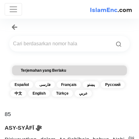
Terjemahan yang Berlaku
Español
فارسی
Français
پښتو
Русский
中文
English
Türkçe
عربي
85
ASY-SYĀFĪ ﷻ