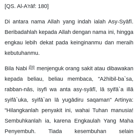
[QS. Al-A'rāf: 180]
Di antara nama Allah yang indah ialah Asy-Syāfī.
Beribadahlah kepada Allah dengan nama ini, hingga
engkau lebih dekat pada keinginanmu dan meraih
kebutuhanmu.
Bila Nabi ﷺ menjenguk orang sakit atau dibawakan
kepada beliau, beliau membaca, "Ażhibil-ba`sa,
rabban-nās, isyfi wa anta asy-syāfī, lā syifā`a illā
syifā`uka, syifā`an lā yugādiru saqaman" Artinya:
"Hilangkanlah penyakit ini, wahai Tuhan manusia!
Sembuhkanlah ia, karena Engkaulah Yang Maha
Penyembuh. Tiada kesembuhan selain